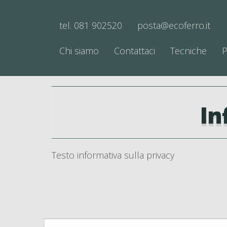
tel. 081 902520
posta@ecoferro.it
Chi siamo
Contattaci
Tecniche
P
In
Testo informativa sulla privacy