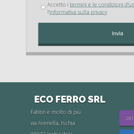
Accetto i
termini e le condizioni d'u
l'
informativa sulla privacy
ECO FERRO SRL
Fabbri e molto di più
081
via Arenella, Ischia