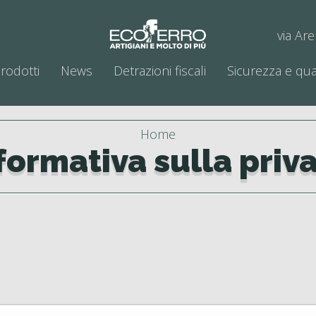
via Are
rodotti
News
Detrazioni fiscali
Sicurezza e qua
Home
formativa sulla priv