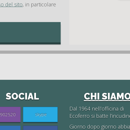
so del sito
, in particolare
SOCIAL
CHI SIAM
Dal 1964 nell’officina di
902520
skype
Ecoferro si batte l’incudin
Giorno dopo giorno abb