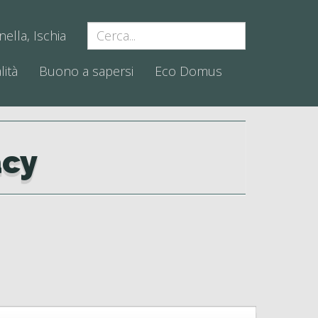
nella, Ischia
lità
Buono a sapersi
Eco Domus
acy