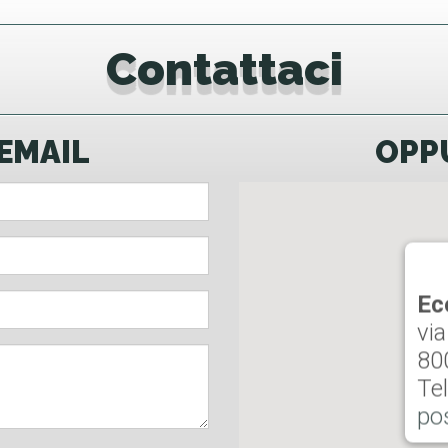
Contattaci
EMAIL
OPP
Ec
via
80
Tel
po