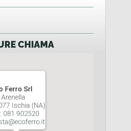
URE CHIAMA
o Ferro Srl
 Arenella
077 Ischia (NA)
:
081 902520
sta@ecoferro.it