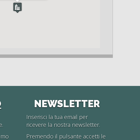
O
NEWSLETTER
Inserisci la tua email per
e.
ricevere la nostra newsletter.
iamo
Premendo il pulsante accetti le