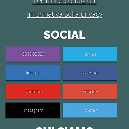
Termini e condizioni
Informativa sulla privacy
SOCIAL
081902520
skype
linkedin
facebook
youtube
google+
instagram
twitter