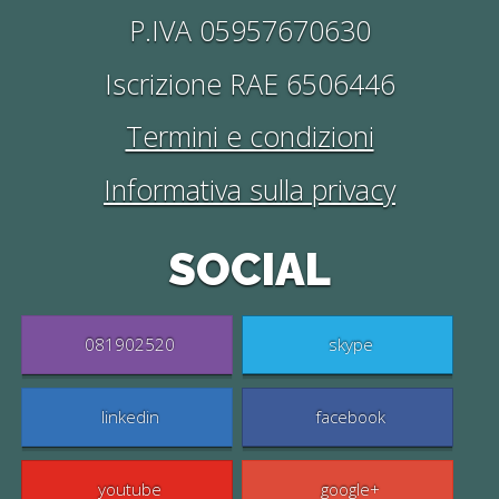
P.IVA 05957670630
Iscrizione RAE 6506446
Termini e condizioni
Informativa sulla privacy
SOCIAL
081902520
skype
linkedin
facebook
youtube
google+